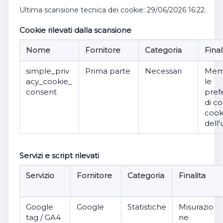
Ultima scansione tecnica dei cookie: 29/06/2026 16:22.
Cookie rilevati dalla scansione
Nome
Fornitore
Categoria
Final
simple_priv
Prima parte
Necessari
Mem
acy_cookie_
le
consent
pref
di c
cook
dell'
Servizi e script rilevati
Servizio
Fornitore
Categoria
Finalita
Google
Google
Statistiche
Misurazio
tag / GA4
ne