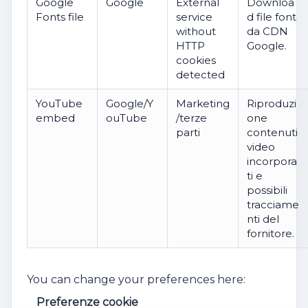
Google
Google
External
Downloa
Fonts file
service
d file font
without
da CDN
HTTP
Google.
cookies
detected
YouTube
Google/Y
Marketing
Riproduzi
embed
ouTube
/terze
one
parti
contenuti
video
incorpora
ti e
possibili
tracciame
nti del
fornitore.
You can change your preferences here:
Preferenze cookie