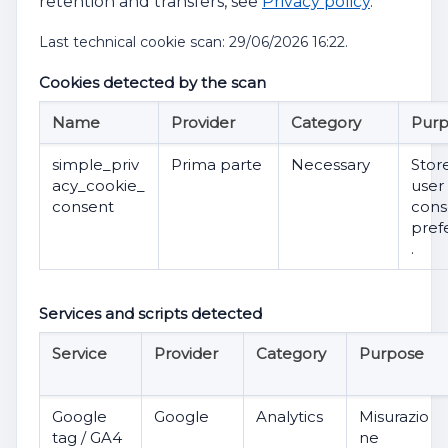
retention and transfers, see
Privacy policy
.
Last technical cookie scan: 29/06/2026 16:22.
Cookies detected by the scan
Name
Provider
Category
Pur
simple_priv
Prima parte
Necessary
Stor
acy_cookie_
user
consent
cons
pref
.
Services and scripts detected
Service
Provider
Category
Purpose
Google
Google
Analytics
Misurazio
tag / GA4
ne