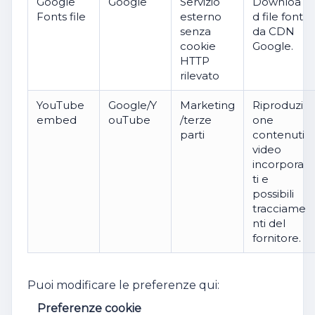
Google
Google
Servizio
Downloa
Fonts file
esterno
d file font
senza
da CDN
cookie
Google.
HTTP
rilevato
YouTube
Google/Y
Marketing
Riproduzi
embed
ouTube
/terze
one
parti
contenuti
video
incorpora
ti e
possibili
tracciame
nti del
fornitore.
Puoi modificare le preferenze qui:
Preferenze cookie