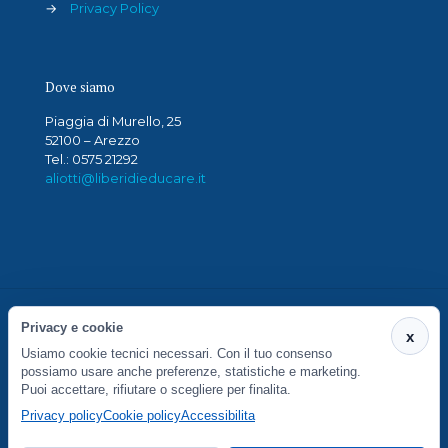
→
Privacy Policy
Dove siamo
Piaggia di Murello, 25
52100 – Arezzo
Tel.: 0575 21292
aliotti@liberidieducare.it
Privacy e cookie
x
Usiamo cookie tecnici necessari. Con il tuo consenso
S. Maria in Gradi Società Cooperativa Sociale - Via
possiamo usare anche preferenze, statistiche e marketing.
Piaggia di Murello 27/29 - 52100 Arezzo - P.IVA
Puoi accettare, rifiutare o scegliere per finalita.
01764430516
Privacy policy
Cookie policy
Accessibilita
Preferenze cookie