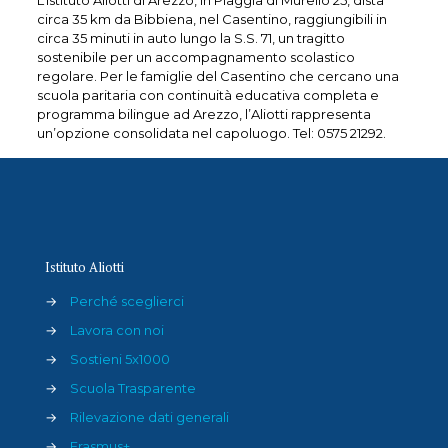
L’Istituto Aliotti di Arezzo, in Piaggia di Murello 25, dista
circa 35 km da Bibbiena, nel Casentino, raggiungibili in
circa 35 minuti in auto lungo la S.S. 71, un tragitto
sostenibile per un accompagnamento scolastico
regolare. Per le famiglie del Casentino che cercano una
scuola paritaria con continuità educativa completa e
programma bilingue ad Arezzo, l’Aliotti rappresenta
un’opzione consolidata nel capoluogo. Tel: 0575 21292.
Istituto Aliotti
→
Perché sceglierci
→
Lavora con noi
→
Sostieni 5x1000
→
Scuola Trasparente
→
Rilevazione dati generali
→
Erasmus+