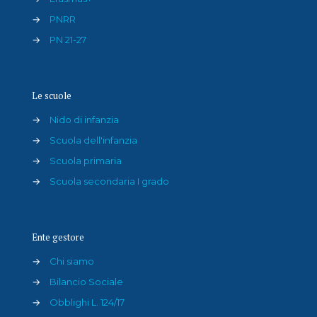
→
PNRR
→
PN 21-27
Le scuole
→
Nido di infanzia
→
Scuola dell'infanzia
→
Scuola primaria
→
Scuola secondaria I grado
Ente gestore
→
Chi siamo
→
Bilancio Sociale
→
Obblighi L. 124/17