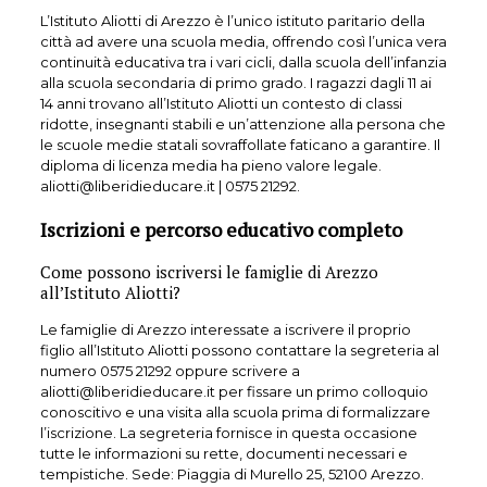
L’Istituto Aliotti di Arezzo è l’unico istituto paritario della
città ad avere una scuola media, offrendo così l’unica vera
continuità educativa tra i vari cicli, dalla scuola dell’infanzia
alla scuola secondaria di primo grado. I ragazzi dagli 11 ai
14 anni trovano all’Istituto Aliotti un contesto di classi
ridotte, insegnanti stabili e un’attenzione alla persona che
le scuole medie statali sovraffollate faticano a garantire. Il
diploma di licenza media ha pieno valore legale.
aliotti@liberidieducare.it | 0575 21292.
Iscrizioni e percorso educativo completo
Come possono iscriversi le famiglie di Arezzo
all’Istituto Aliotti?
Le famiglie di Arezzo interessate a iscrivere il proprio
figlio all’Istituto Aliotti possono contattare la segreteria al
numero 0575 21292 oppure scrivere a
aliotti@liberidieducare.it per fissare un primo colloquio
conoscitivo e una visita alla scuola prima di formalizzare
l’iscrizione. La segreteria fornisce in questa occasione
tutte le informazioni su rette, documenti necessari e
tempistiche. Sede: Piaggia di Murello 25, 52100 Arezzo.