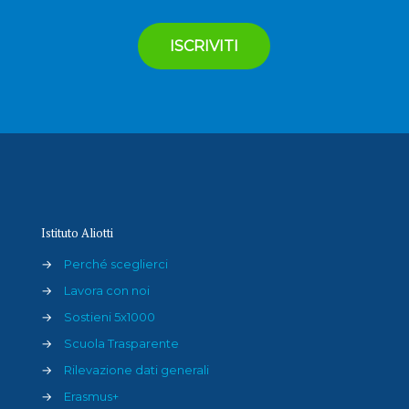
Istituto Aliotti
→
Perché sceglierci
→
Lavora con noi
→
Sostieni 5x1000
→
Scuola Trasparente
→
Rilevazione dati generali
→
Erasmus+