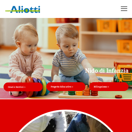
Nido di Infanzia
Progetto Educativo
Bilinguismo
Orari e Servizi
Nido d'infanzia ad Arezzo | Istit