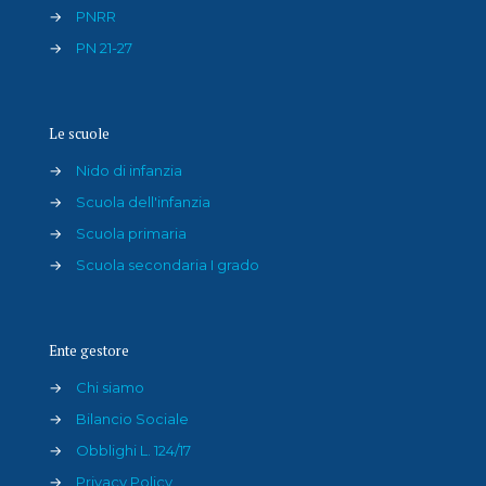
→
PNRR
→
PN 21-27
Le scuole
→
Nido di infanzia
→
Scuola dell'infanzia
→
Scuola primaria
→
Scuola secondaria I grado
Ente gestore
→
Chi siamo
→
Bilancio Sociale
→
Obblighi L. 124/17
→
Privacy Policy