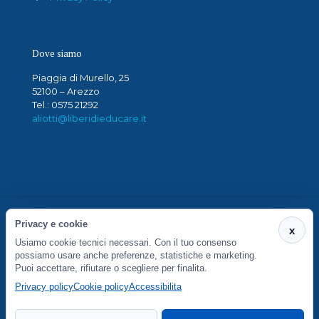
Dove siamo
Piaggia di Murello, 25
52100 – Arezzo
Tel.: 0575 21292
aliotti@liberidieducare.it
Privacy e cookie
x
Usiamo cookie tecnici necessari. Con il tuo consenso
S. Maria in Gradi Società Cooperativa Sociale - Via
possiamo usare anche preferenze, statistiche e marketing.
Puoi accettare, rifiutare o scegliere per finalita.
Piaggia di Murello 27/29 - 52100 Arezzo - P.IVA
01764430516
Privacy policy
Cookie policy
Accessibilita
Preferenze cookie