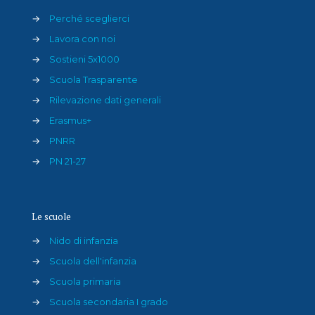
→
Perché sceglierci
→
Lavora con noi
→
Sostieni 5x1000
→
Scuola Trasparente
→
Rilevazione dati generali
→
Erasmus+
→
PNRR
→
PN 21-27
Le scuole
→
Nido di infanzia
→
Scuola dell'infanzia
→
Scuola primaria
→
Scuola secondaria I grado