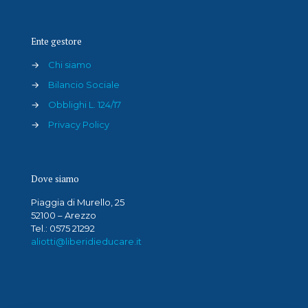
Ente gestore
→
Chi siamo
→
Bilancio Sociale
→
Obblighi L. 124/17
→
Privacy Policy
Dove siamo
Piaggia di Murello, 25
52100 – Arezzo
Tel.: 0575 21292
aliotti@liberidieducare.it