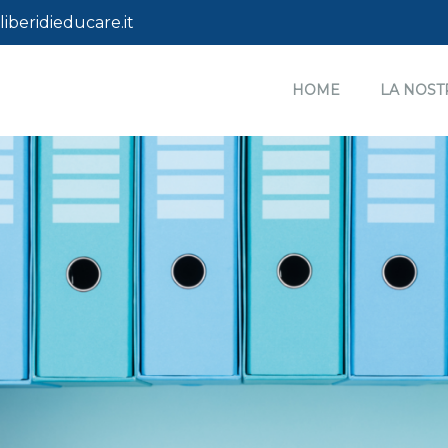
liberidieducare.it
HOME
LA NOST