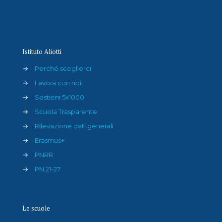
Istituto Aliotti
→
Perché sceglierci
→
Lavora con noi
→
Sostieni 5x1000
→
Scuola Trasparente
→
Rilevazione dati generali
→
Erasmus+
→
PNRR
→
PN 21-27
Le scuole