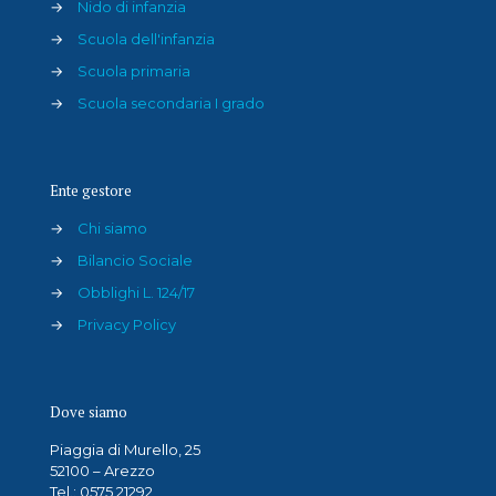
→
Nido di infanzia
→
Scuola dell'infanzia
→
Scuola primaria
→
Scuola secondaria I grado
Ente gestore
→
Chi siamo
→
Bilancio Sociale
→
Obblighi L. 124/17
→
Privacy Policy
Dove siamo
Piaggia di Murello, 25
52100 – Arezzo
Tel.: 0575 21292