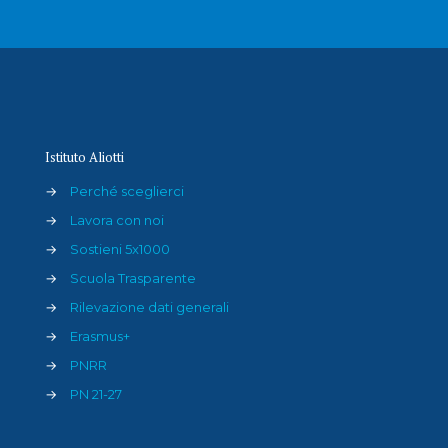
Istituto Aliotti
→
Perché sceglierci
→
Lavora con noi
→
Sostieni 5x1000
→
Scuola Trasparente
→
Rilevazione dati generali
→
Erasmus+
→
PNRR
→
PN 21-27