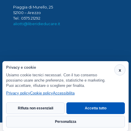
Piaggia di Murello, 25
52100 – Arezzo
Tel.: 0575 21292
aliotti@liberidieducare.it
Privacy e cookie
x
Usiamo cookie tecnici necessari. Con il tuo consenso
S. Maria in Gradi Società Cooperativa Sociale - Via
possiamo usare anche preferenze, statistiche e marketing.
Piaggia di Murello 27/29 - 52100 Arezzo - P.IVA
Puoi accettare, rifiutare o scegliere per finalita.
01764430516
Privacy policy
Cookie policy
Accessibilita
Preferenze cookie
Rifiuta non essenziali
Accetta tutto
Personalizza
Dichiarazione di accessibilita