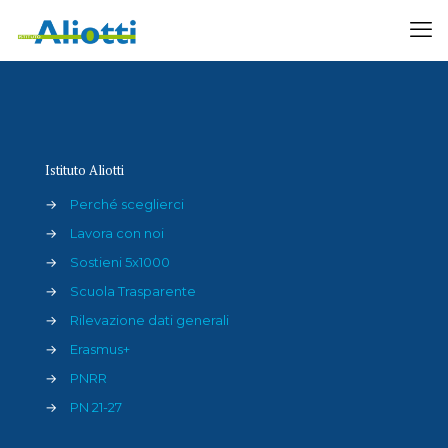
Attività del Nido di Infanzia
Istituto Aliotti
→
Perché sceglierci
→
Lavora con noi
→
Sostieni 5x1000
→
Scuola Trasparente
→
Rilevazione dati generali
→
Erasmus+
→
PNRR
→
PN 21-27