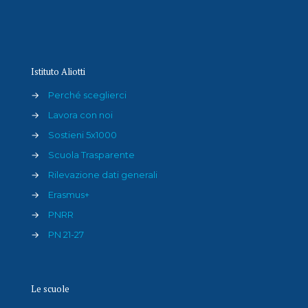
Istituto Aliotti
→
Perché sceglierci
→
Lavora con noi
→
Sostieni 5x1000
→
Scuola Trasparente
→
Rilevazione dati generali
→
Erasmus+
→
PNRR
→
PN 21-27
Le scuole