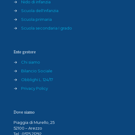
→
Nido di infanzia
→
Scuola dell'infanzia
→
Scuola primaria
→
Scuola secondaria I grado
Ente gestore
→
Chi siamo
→
Bilancio Sociale
→
Obblighi L. 124/17
→
Privacy Policy
Dove siamo
Piaggia di Murello, 25
52100 – Arezzo
Tel.: 0575 21292