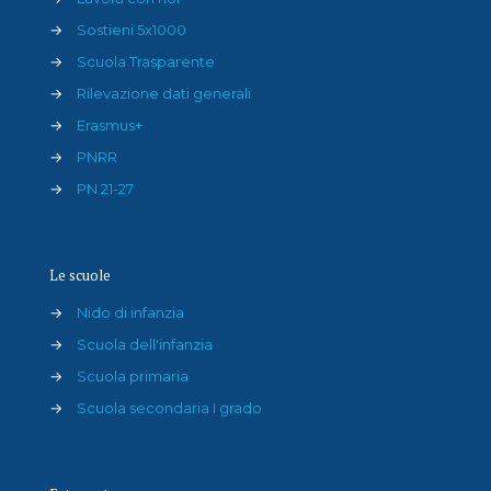
→
Sostieni 5x1000
→
Scuola Trasparente
→
Rilevazione dati generali
→
Erasmus+
→
PNRR
→
PN 21-27
Le scuole
→
Nido di infanzia
→
Scuola dell'infanzia
→
Scuola primaria
→
Scuola secondaria I grado