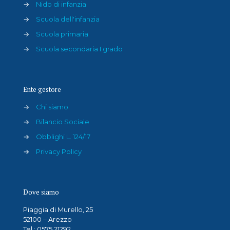
→
Nido di infanzia
→
Scuola dell'infanzia
→
Scuola primaria
→
Scuola secondaria I grado
Ente gestore
→
Chi siamo
→
Bilancio Sociale
→
Obblighi L. 124/17
→
Privacy Policy
Dove siamo
Piaggia di Murello, 25
52100 – Arezzo
Tel.: 0575 21292