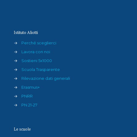
Istituto Aliotti
→
Perché sceglierci
→
Lavora con noi
→
Sostieni 5x1000
→
Scuola Trasparente
→
Rilevazione dati generali
→
Erasmus+
→
PNRR
→
PN 21-27
Le scuole