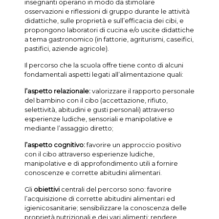
insegnanti operano in modo da stimolare
osservazioni e riflessioni di gruppo durante le attività
didattiche, sulle proprietà e sull’efficacia dei cibi, e
propongono laboratori di cucina e/o uscite didattiche
a tema gastronomico (in fattorie, agriturismi, caseifici,
pastifici, aziende agricole).
Il percorso che la scuola offre tiene conto di alcuni
fondamentali aspetti legati all’alimentazione quali:
l’aspetto relazionale:
valorizzare il rapporto personale
del bambino con il cibo (accettazione, rifiuto,
selettività, abitudini e gusti personali) attraverso
esperienze ludiche, sensoriali e manipolative e
mediante l’assaggio diretto;
l’aspetto cognitivo:
favorire un approccio positivo
con il cibo attraverso esperienze ludiche,
manipolative e di approfondimento utili a fornire
conoscenze e corrette abitudini alimentari.
Gli
obiettivi
centrali del percorso sono: favorire
l’acquisizione di corrette abitudini alimentari ed
igienicosanitarie; sensibilizzare la conoscenza delle
proprietà nutrizionali e dei vari alimenti; rendere