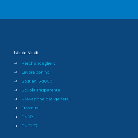
Istituto Aliotti
→
Perché sceglierci
→
Lavora con noi
→
Sostieni 5x1000
→
Scuola Trasparente
→
Rilevazione dati generali
→
Erasmus+
→
PNRR
→
PN 21-27