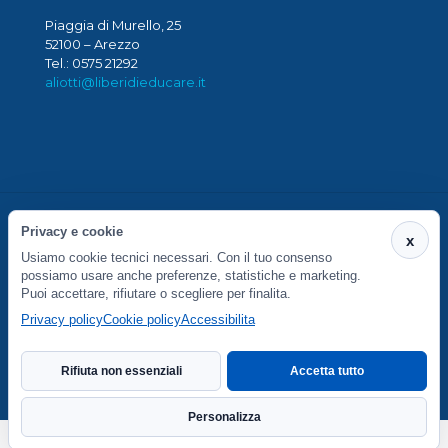
Piaggia di Murello, 25
52100 – Arezzo
Tel.: 0575 21292
aliotti@liberidieducare.it
Privacy e cookie
x
Usiamo cookie tecnici necessari. Con il tuo consenso
S. Maria in Gradi Società Cooperativa Sociale - Via
possiamo usare anche preferenze, statistiche e marketing.
Piaggia di Murello 27/29 - 52100 Arezzo - P.IVA
Puoi accettare, rifiutare o scegliere per finalita.
01764430516
Privacy policy
Cookie policy
Accessibilita
Preferenze cookie
Rifiuta non essenziali
Accetta tutto
Personalizza
Dichiarazione di accessibilita