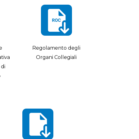
e
Regolamento degli
ativa
Organi Collegiali
 di
o