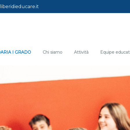
liberidieducare.it
ARIA I GRADO
Chi siamo
Attività
Equipe educat