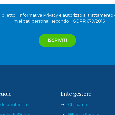
Ho letto l'
Informativa Privacy
e autorizzo al trattamento 
miei dati personali secondo il GDPR 679/2016.
cuole
Ente gestore
do di infanzia
→
Chi siamo
cuola dell'infanzia
→
Bilancio Sociale