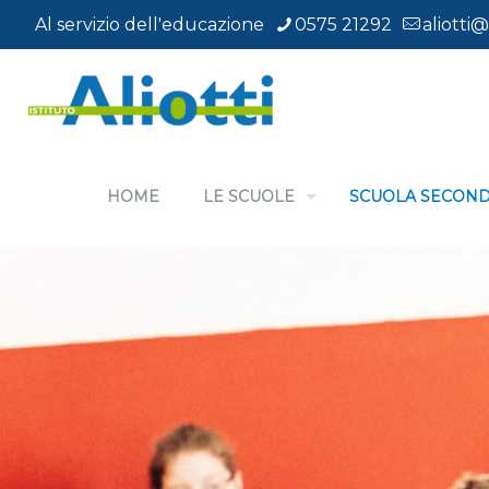
Al servizio dell'educazione
0575 21292
aliotti@
HOME
LE SCUOLE
SCUOLA SECOND