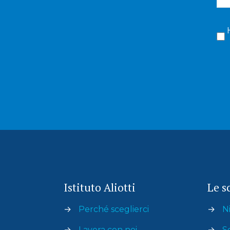
Istituto Aliotti
Le s
→
Perché sceglierci
→
Ni
→
Lavora con noi
→
S