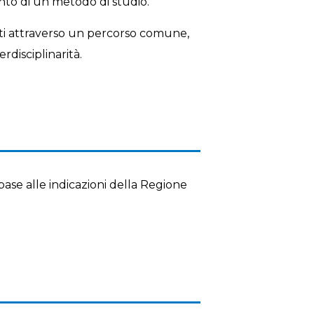
ento di un metodo di studio.
nti attraverso un percorso comune,
rdisciplinarità.
base alle indicazioni della Regione