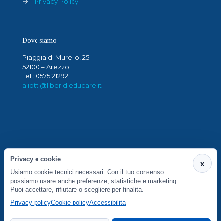
→
Privacy Policy
Dove siamo
Piaggia di Murello, 25
52100 – Arezzo
Tel.: 0575 21292
aliotti@liberidieducare.it
Privacy e cookie
x
Usiamo cookie tecnici necessari. Con il tuo consenso
S. Maria in Gradi Società Cooperativa Sociale - Via
possiamo usare anche preferenze, statistiche e marketing.
Piaggia di Murello 27/29 - 52100 Arezzo - P.IVA
Puoi accettare, rifiutare o scegliere per finalita.
01764430516
Privacy policy
Cookie policy
Accessibilita
Preferenze cookie