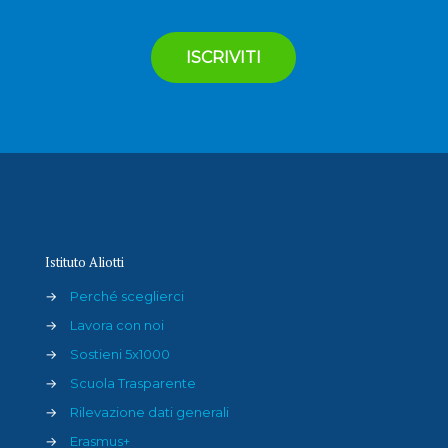
Istituto Aliotti
→
Perché sceglierci
→
Lavora con noi
→
Sostieni 5x1000
→
Scuola Trasparente
→
Rilevazione dati generali
→
Erasmus+