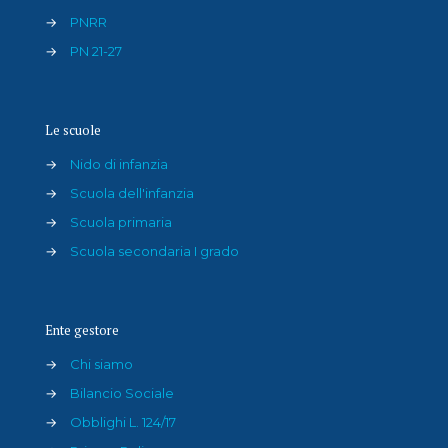
→
PNRR
→
PN 21-27
Le scuole
→
Nido di infanzia
→
Scuola dell'infanzia
→
Scuola primaria
→
Scuola secondaria I grado
Ente gestore
→
Chi siamo
→
Bilancio Sociale
→
Obblighi L. 124/17