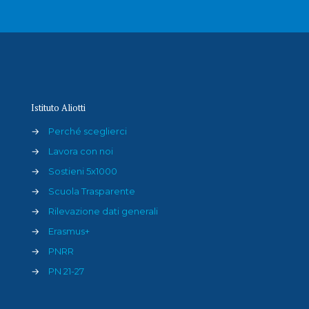
Istituto Aliotti
→
Perché sceglierci
→
Lavora con noi
→
Sostieni 5x1000
→
Scuola Trasparente
→
Rilevazione dati generali
→
Erasmus+
→
PNRR
→
PN 21-27